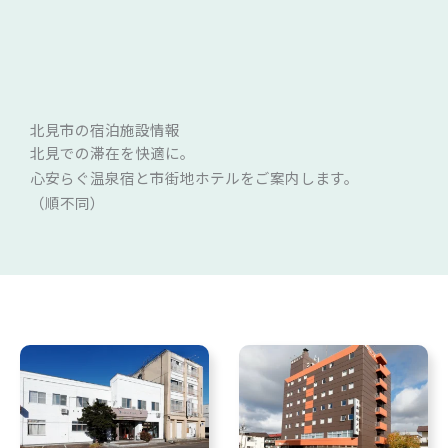
内
お問い合わせ
容
を
ス
キ
北見市の宿泊施設情報
ッ
北見での滞在を快適に。
プ
心安らぐ温泉宿と市街地ホテルをご案内します。
（順不同）