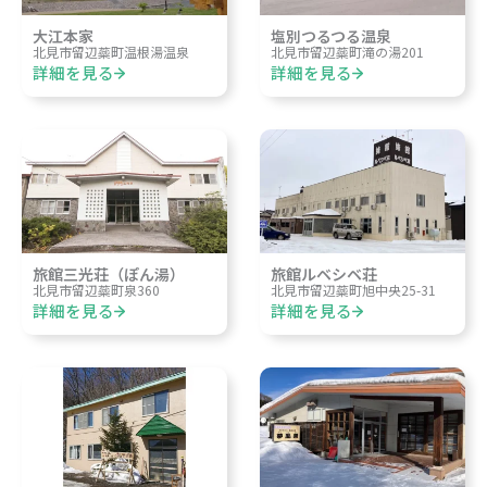
大江本家
塩別つるつる温泉
北見市留辺蘂町温根湯温泉
北見市留辺蘂町滝の湯201
詳細を見る
詳細を見る
旅館三光荘（ぽん湯）
旅館ルベシベ荘
北見市留辺蘂町泉360
北見市留辺蘂町旭中央25-31
詳細を見る
詳細を見る