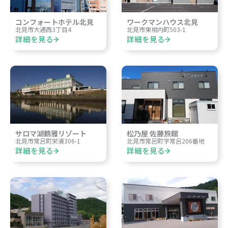
コンフォートホテル北見
ワークマンハウス北見
北見市大通西3丁目4
北見市東相内町503-1
詳細を見る
詳細を見る
サロマ湖鶴雅リゾート
松乃屋 佐藤旅館
北見市常呂町栄浦306-1
北見市常呂町字常呂206番地
詳細を見る
詳細を見る