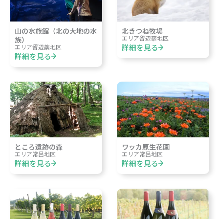
山の水族館（北の大地の水
北きつね牧場
エリア
留辺蘂地区
族）
詳細を見る
エリア
留辺蘂地区
詳細を見る
ところ遺跡の森
ワッカ原生花園
エリア
常呂地区
エリア
常呂地区
詳細を見る
詳細を見る