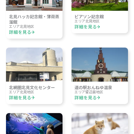
北見ハッカ記念館・薄荷蒸
ピアソン記念館
エリア
北見地区
溜館
詳細を見る
エリア
北見地区
詳細を見る
北網圏北見文化センター
道の駅おんねゆ温泉
エリア
北見地区
エリア
留辺蘂地区
詳細を見る
詳細を見る