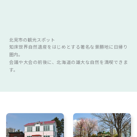
内
お問い合わせ
容
を
ス
キ
北見市の観光スポット
ッ
知床世界自然遺産をはじめとする著名な景勝地に日帰り
プ
圏内。
会議や大会の前後に、北海道の雄大な自然を満喫できま
す。